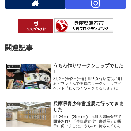
関連記事
うちわ作りワークショップでした
イベント
♪
8月2日(金)3日(土)はJR大久保駅南側の明
石ビブレさんで開催のワークショップイ
ベント『わくわくワ～クまるしぇ』に、
うちわ作りのワークショップで出店しま
した✨暑い暑～～い日でしたが、エアコ
ンの効いた店内で快適に体験して頂けま
兵庫県青少年書道展に行ってきま
イベント
したよ😉まずは...
した
8月24日(土)25日(日)に元町の県民会館で
開催された『兵庫県青少年書道展』の展
示に伺いました。うちの生徒さんKくんが
出品していたので、それがメインのお目