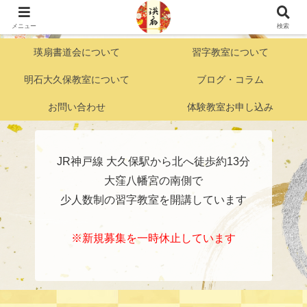
明石市大久保『好きこそものの上手なれ』がモットーの こども習字・かきかた
教室
メニュー
検索
瑛扇書道会について
習字教室について
明石大久保教室について
ブログ・コラム
お問い合わせ
体験教室お申し込み
JR神戸線 大久保駅から北へ徒歩約13分
大窪八幡宮の南側で
少人数制の習字教室を開講しています
※新規募集を一時休止しています