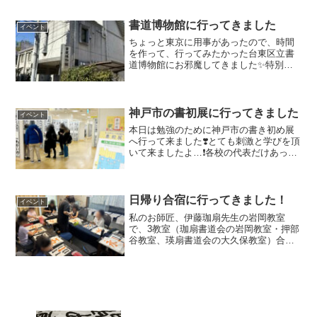
当て✨Kくんは銀賞を頂きました✨それか
ら師匠の教室の子たちの作品も見つつ、
書道博物館に行ってきました
イベント
私の勉強も...
ちょっと東京に用事があったので、時間
を作って、行ってみたかった台東区立書
道博物館にお邪魔してきました✨特別展
の呉昌碩の書や印も楽しみでしたが、特
に下調べもせずに行ったので、常設展に
あんなに石碑やら何やらの現物が充実し
ているとは思わず……（ア...
神戸市の書初展に行ってきました
イベント
本日は勉強のために神戸市の書き初め展
へ行って来ました❣️とても刺激と学びを頂
いて来ましたよ…❗️各校の代表だけあっ
て、みなさんめちゃくちゃレベルが高い
✨中学生の受賞作品なんて大人顔負け
で、自分と比べて真顔になってしまいま
した😐ガンバリマス…...
日帰り合宿に行ってきました！
イベント
私のお師匠、伊藤珈扇先生の岩岡教室
で、3教室（珈扇書道会の岩岡教室・押部
谷教室、瑛扇書道会の大久保教室）合同
の日帰り合宿を開催しました！2年生Cち
ゃんと4年生Kくんが朝10時から参加し
て、15時過ぎまでお習字漬けの濃ゆ～い
日を過ごしました♪...