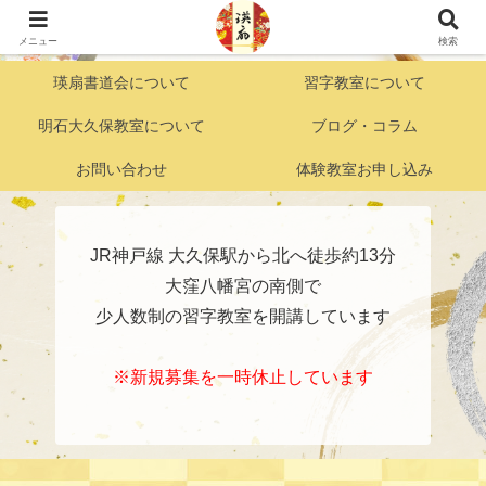
明石市大久保『好きこそものの上手なれ』がモットーの こども習字・かきかた
教室
メニュー
検索
瑛扇書道会について
習字教室について
明石大久保教室について
ブログ・コラム
お問い合わせ
体験教室お申し込み
JR神戸線 大久保駅から北へ徒歩約13分
大窪八幡宮の南側で
少人数制の習字教室を開講しています
※新規募集を一時休止しています