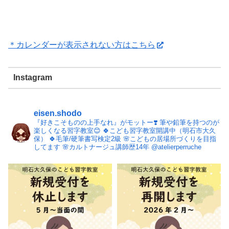
＊カレンダーが表示されない方はこちら
Instagram
eisen.shodo
『好きこそものの上手なれ』がモットー❣️
筆や鉛筆を持つのが
楽しくなる習字教室😊
🍀こども習字教室開講中（明石市大久
保）
🍀毛筆/硬筆書写検定2級
🌸こどもの居場所づくりを目指
してます
🌸カルトナージュ講師歴14年 @atelierperruche