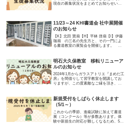
現在の募集状況をまとめてお知らせいた
します。木曜日①15:30～17:00 … あ
と2名木曜日②17:00～18:30 … あと1
名金曜日①15:30～17:00 … ...
11/23～24 KHI書道会 社中展開催
のお知らせ
【K】北田 寶扇【H】平林 啓扇【I】伊藤
珈扇 の三名の先生方と、その一門によ
る書道教室の展覧会を開催します。 今
年は初めて石井翠媛先生の一門、山岡瑛
扇の一門も出品いたします。 幼児・小
中学生から大人まで、多数の書作品を展
明石大久保教室 移転リニューア
示します。 書道...
ルのお知らせ
2024年1月からガラスアトリエ『まめだ工
房』を間借りして習字教室を開講してお
りますが、この度素敵なご縁を頂き、今
年12月から現在の教室より北東へ約650m
の『青山荘』さんへ移転させて頂くこと
になりました。変更点開講日が木曜日と
新規受付をしばらく休止します
金曜日になり...
（5/1～）
これからの季節、進級試験に加えて書道
展（コンクール）等が多数あります。体
験や新規生の対応が難しくなるため、5月
より当面の間新規受付をお休みさせてい
ただきます。再開時期は未定ですが、お