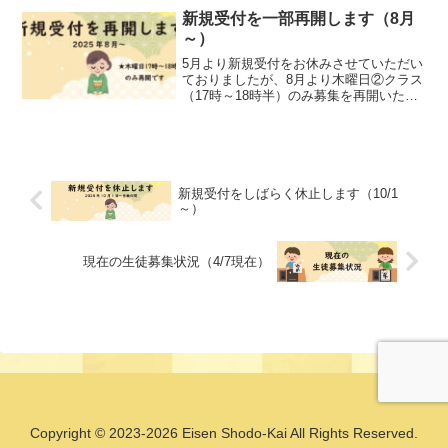
知らせを掲載いたしますのでしばらくお
新規受付を一部再開します（8月
待ちください。＊4月3...
～）
5月より新規受付をお休みさせていただい
ておりましたが、8月より木曜日②クラス
（17時～18時半）のみ募集を再開いたし
ます。木曜日①および金曜日は引き続き
新規受付をお休みさせていただきます。
⚠️若干名の募集です。一人一人の対応が
手薄になってし...
新規受付をしばらく休止します（10/1
～）
現在の生徒募集状況（4/7現在）
Copyright © 2023-2026 Eisen Shodo-Kai All Rights Reserved.