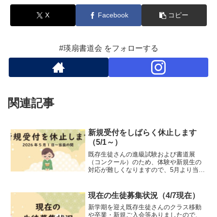
X
Facebook
コピー
#瑛扇書道会 をフォローする
関連記事
新規受付をしばらく休止します
（5/1～）
既存生徒さんの進級試験および書道展
（コンクール）のため、体験や新規生の
対応が難しくなりますので、5月より当面
の間新規受付をお休みさせていただきま
す。再開時期は未定ですが、お知らせを
掲載いたしますのでしばらくお待ちくだ
現在の生徒募集状況（4/7現在）
さい。＊4月30日までに...
新学期を迎え既存生徒さんのクラス移動
や卒業・新規ご入会等ありましたので、