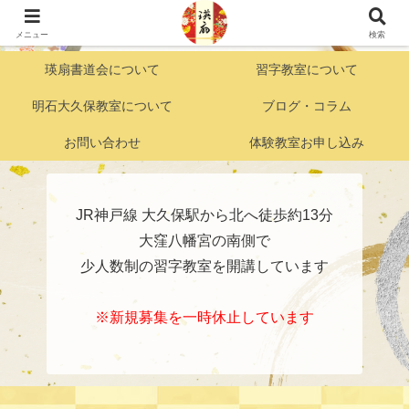
明石市大久保『好きこそものの上手なれ』がモットーの こども習字・かきかた
教室
メニュー
検索
瑛扇書道会について
習字教室について
明石大久保教室について
ブログ・コラム
お問い合わせ
体験教室お申し込み
JR神戸線 大久保駅から北へ徒歩約13分
大窪八幡宮の南側で
少人数制の習字教室を開講しています
※新規募集を一時休止しています