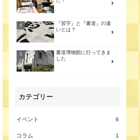
た！
『習字』と『書道』の違
いとは？
書道博物館に行ってきま
した
カテゴリー
イベント
6
コラム
1