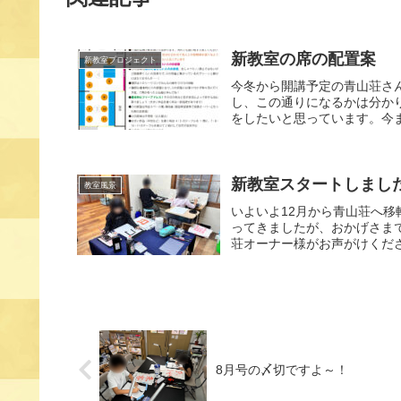
新教室の席の配置案
新教室プロジェクト
今冬から開講予定の青山荘さ
し、この通りになるかは分か
をしたいと思っています。今ま
新教室スタートしまし
教室風景
いよいよ12月から青山荘へ
ってきましたが、おかげさま
荘オーナー様がお声がけくださ
8月号の〆切ですよ～！