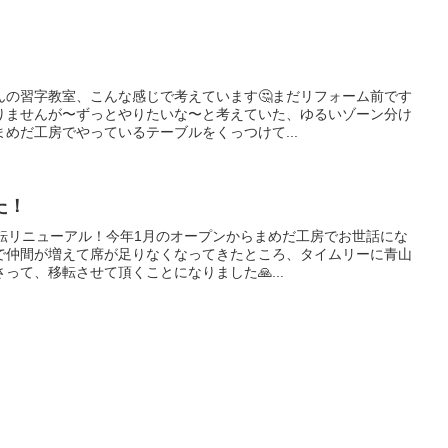
んの習字教室、こんな感じで考えています🤔まだリフォーム前です
りませんが〜ずっとやりたいな〜と考えていた、ゆるいゾーン分け
めだ工房でやっているテーブルをくっつけて...
た！
移転リニューアル！今年1月のオープンからまめだ工房でお世話にな
で仲間が増えて席が足りなくなってきたところ、タイムリーに青山
って、移転させて頂くことになりました🙏...