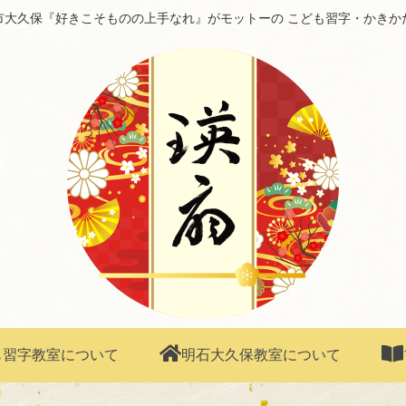
市大久保『好きこそものの上手なれ』がモットーの こども習字・かきか
も習字教室について
明石大久保教室について