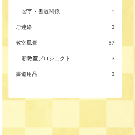
習字・書道関係
1
ご連絡
3
教室風景
57
新教室プロジェクト
3
書道用品
3